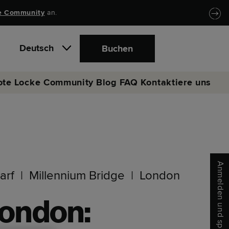
e Community
an.
Deutsch
Buchen
ote
Locke Community
Blog
FAQ
Kontaktiere uns
Anmelden und sparen
arf
Millennium Bridge
London
London: