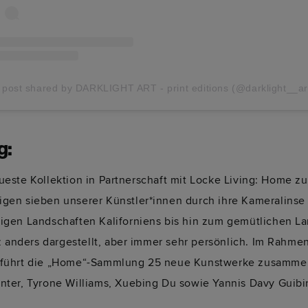
 post shared by DARKLIGHT ART - print editions (@darklight__ar
g:
neueste Kollektion in Partnerschaft mit Locke Living: Home zu
gen sieben unserer Künstler*innen durch ihre Kameralinse
igen Landschaften Kaliforniens bis hin zum gemütlichen La
z anders dargestellt, aber immer sehr persönlich. Im Rahme
führt die „Home“-Sammlung 25 neue Kunstwerke zusammen. 
nter, Tyrone Williams, Xuebing Du sowie Yannis Davy Guibi