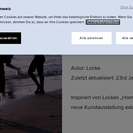
Ohne Zus
inweis
„Home“ 
n Cookies auf unserer Website, um Ihnen das bestmögliche Erlebnis zu bieten. Wenn Sie
 klicken, stimmen Sie zu, dass wir Ihre Cookies speichern.
Datenschutzrichtlinie
Art.
auswählen.
Alle ablehnen
Alle a
Autor:
Locke
Zuletzt aktualisiert:
23rd J
Inspiriert von Lockes „H
neue Kunstausstellung exk