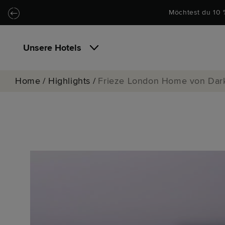
Zu Hauptinhalt springen
Locke.Header.SkipToNav
Möchtest du 10 
Unsere Hotels
Home
/
Highlights
/
Frieze London Home von Darkl