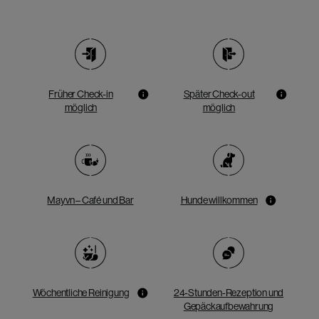
Früher Check-in
Später Check-out
möglich
möglich
Mayvn – Café und Bar
Hunde willkommen
Wöchentliche Reinigung
24-Stunden-Rezeption und
Gepäckaufbewahrung