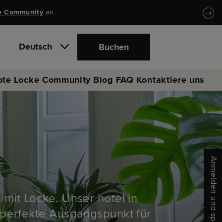
e Community
an.
Deutsch
Buchen
ote
Locke Community
Blog
FAQ
Kontaktiere uns
Anmelden und sparen
 mit Locke. Unser hotel in
 perfekte Ausgangspunkt für