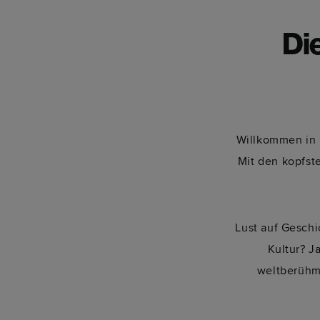
Di
Willkommen in E
Mit den kopfst
Lust auf Geschi
Kultur? J
weltberühmt