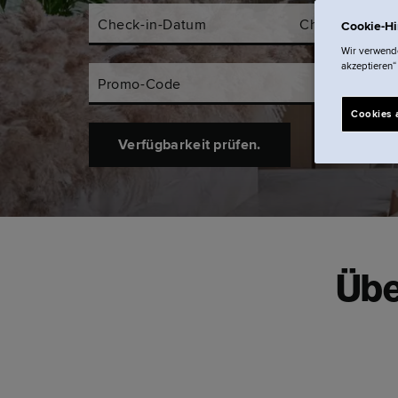
Check-in-Datum
Check-out-Da
Cookie-H
Wir verwende
akzeptieren“
Promo-Code
Cookies 
Verfügbarkeit prüfen.
Übe