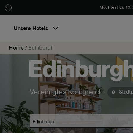
Zu Hauptinhalt springen
Locke.Header.SkipToNav
Möchtest du 10 
Unsere Hotels
Home
/
Edinburgh
Edinburg
Vereinigtes Königreich
Stadtp