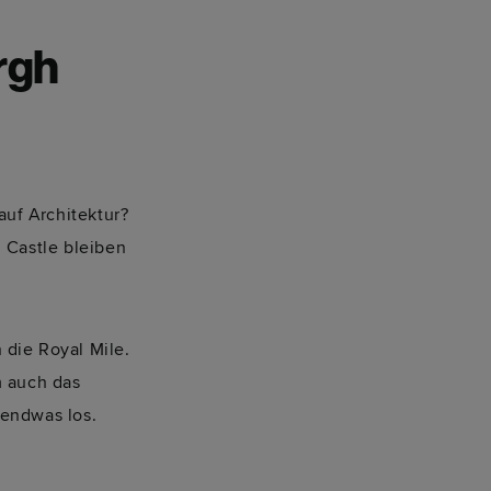
rgh
auf Architektur?
 Castle bleiben
 die Royal Mile.
m auch das
gendwas los.