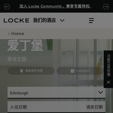
跳至主要内容
Locke.Header.SkipToNav
加入 Locke Community，尊享专属特权
。
我们的酒店
Home
爱丁堡
注册立享优惠
联合王国
查看城市地图
Instagram
Clo
入住日期
退房日期