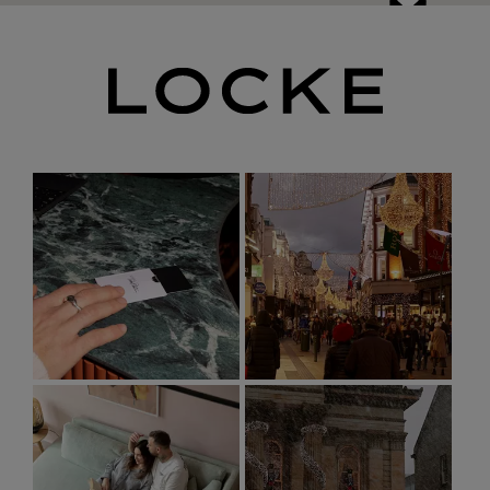
BABA
爱丁堡
获取路线指引
获取路
受苏格兰影响的中东烹饪
爱丁堡