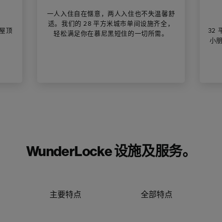
一人入住自在惬意，两人入住也不失温馨舒
适。我们的 28 平方米城市单间设施齐全，
屋顶
32
轻松满足你在慕尼黑短住的一切所需。
小
WunderLocke 设施及服务。
主要特点
全部特点