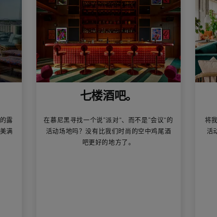
七楼酒吧。
化的露
在慕尼黑寻找一个说“派对”、而不是“会议”的
将
完美满
活动场地吗？没有比我们时尚的空中鸡尾酒
活
吧更好的地方了。