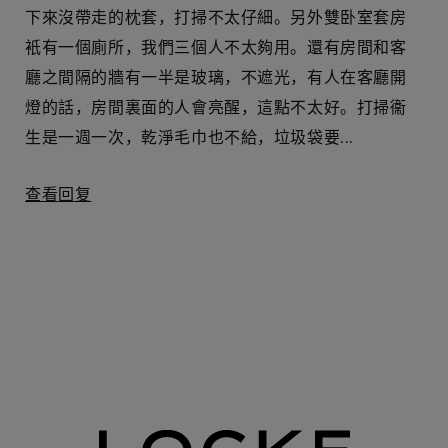
下來沒帶走的枕套，打掃不太仔細。另外雙卧室套房
衹有一個廁所，我們三個人不太夠用。還有房間和客
廳之間隔的牆有一半是玻璃，不遮光，有人在客廳開
燈的話，房間裏面的人會亮醒，這點不太好。打掃衞
生是一週一次，乾淨毛巾也不給，垃圾袋要...
查看回复