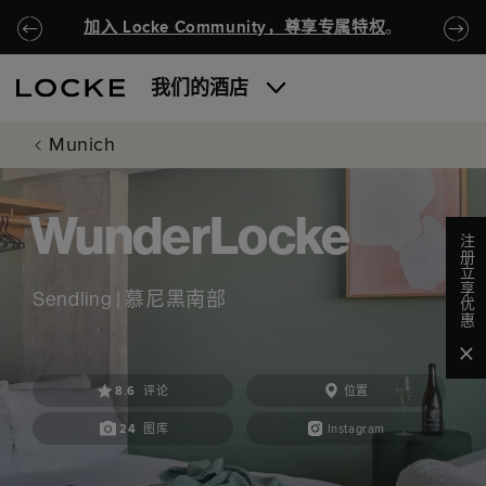
跳至主要内容
Locke.Header.SkipToNav
加入 Locke Community，尊享专属特权
。
我们的酒店
Munich
WunderLocke
注册立享优惠
Sendling | 慕尼黑南部
Clo
8.6
评论
位置
24
图库
Instagram