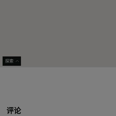
探索
Aidenbachstraße 地铁站
Wunde
步行 2 分钟 |
获取路线指引
在现场 |
最近的地铁站位于 WunderLocke
现场停
评论