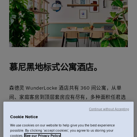
慕尼黑地标式公寓酒店。
森德灵 WunderLocke 酒店共有 360 间公寓，从单
间、家庭客房到顶层套房应有尽有，多种面积任君选
择，每一间客房均配有厨房。
Continue without Accepting
Cookie Notice
作为慕尼黑地标式公寓酒店，我们配备了泳池、桑拿
We use cookies on our website to help give you the best experience
possible. By clicking ‘accept cookies’, you agree to us storing your
房、健身房和专用瑜伽室，为你打造完美休憩时光。
cookies.
See our Privacy Policy