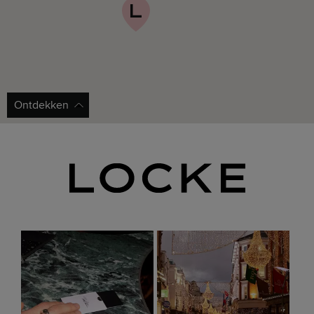
Ontdekken
NCP Castle Terrace
De weg vragen
Dichtstbijzijnde parkeergelegenheid bij Eden Locke.