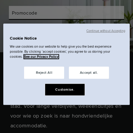
Promocode
Continue without Accepting
Controleer beschikbaarheid.
Cookie Notice
We use cookies on our website to help give you the best experience
possible. By clicking ‘accept cookies’, you agree to us storing your
cookies.
See our Privacy Policy
Reject All
Accept all.
Verblijf in het centrum met Locke. Ons
aparthotel in Edinburgh is uw lanceerplatform
Customise.
voor het verkennen, werken en wonen in de
stad. Voor lange verblijven, weekenduitjes en
voor wie op zoek is naar hondvriendelijke
accommodatie.