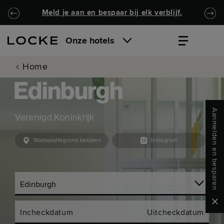
Ga naar de hoofdinhoud
Locke.Header.SkipToNav
Meld je aan en bespaar bij elk verblijf.
Onze hotels
Home
Edinburgh
Aanmelden en besparen
Verenigd Koninkrijk
Stadsplattegrond bekijken
Instagram
Clo
Incheckdatum
Uitcheckdatum