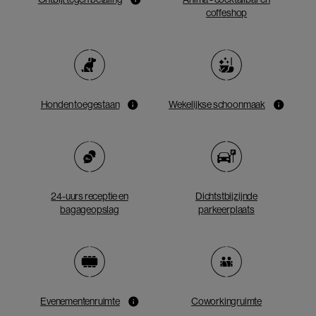
Ontbijt tegen betaling
Anima - cocktailbar en
coffeshop
Honden toegestaan
Wekelijkse schoonmaak
24-uurs receptie en
Dichtstbijzijnde
bagageopslag
parkeerplaats
Evenementenruimte
Coworkingruimte