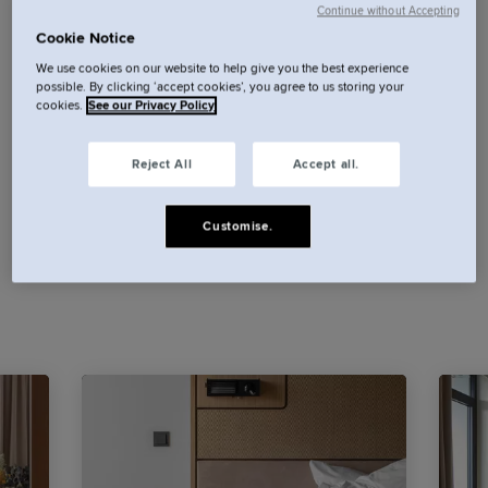
ruimte.
Continue without Accepting
Cookie Notice
We use cookies on our website to help give you the best experience
Onze ruime studio's en suites hebben elk hun
possible. By clicking ‘accept cookies’, you agree to us storing your
eigen keuken, waarbij velen beschikken over een
cookies.
See our Privacy Policy
privébalkon met uitzicht op de Spree of de skyline
Reject All
Accept all.
van de stad. Voeg daar stijlvolle interieurs aan toe
en uw verblijfplaats zou wel eens uw favoriete
Customise.
bezienswaardigheid kunnen worden.