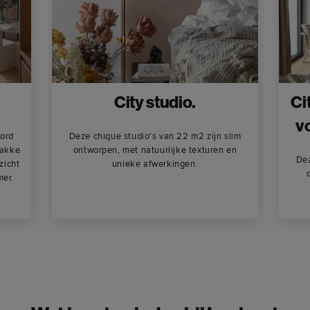
City studio.
Ci
vo
Word
Deze chique studio's van 22 m2 zijn slim
rakke
ontworpen, met natuurlijke texturen en
Dez
zicht
unieke afwerkingen.
mer.