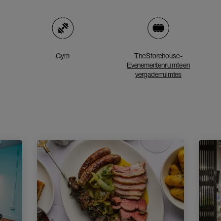
Gym
The Storehouse -
Evenementenruimte en
vergaderruimtes