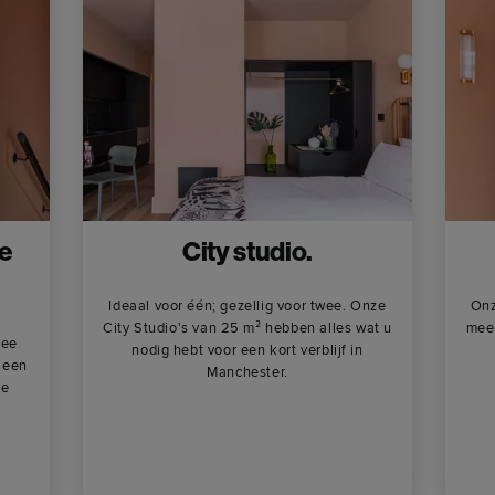
e
City studio.
Ideaal voor één; gezellig voor twee. Onze
Onz
City Studio's van 25 m² hebben alles wat u
meer
wee
nodig hebt voor een kort verblijf in
 een
Manchester.
ee