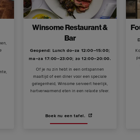
Winsome Restaurant &
Fo
Bar
D
nen,
e
Geopend: Lunch do–za 12:00–15:00;
Ko
p
ma–za 17:00–23:00; zo 12:00–20:00.
Of je nu zin hebt in een ontspannen
mte,
maaltijd of een diner voor een speciale
.
gelegenheid, Winsome serveert heerlijk,
hartverwarmend eten in een relaxte sfeer.
Boek nu een tafel.