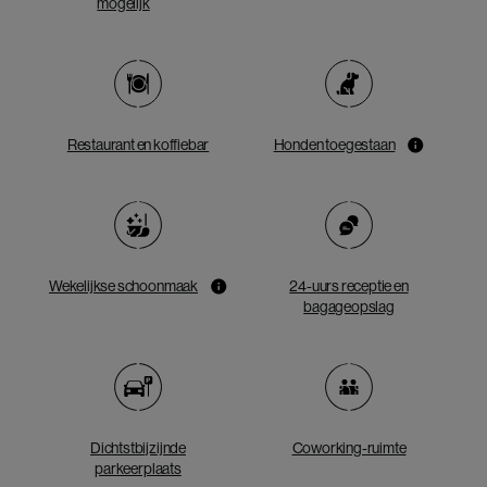
mogelijk
Restaurant en koffiebar
Honden toegestaan
Wekelijkse schoonmaak
24-uurs receptie en
bagageopslag
Dichtstbijzijnde
Coworking-ruimte
parkeerplaats