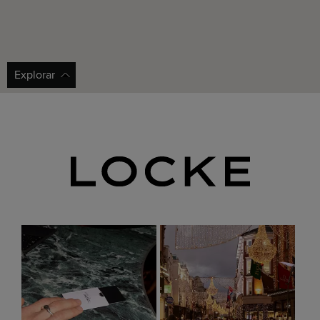
Explorar
NCP Manchester Palace
1 minuto a pie |
Cómo llegar
Estacionamiento más cercano a Whitworth Locke.