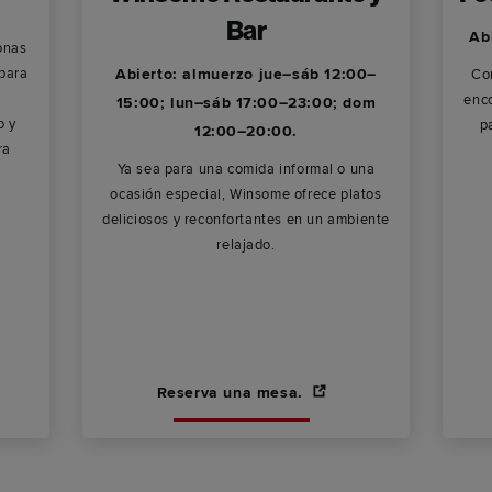
Bar
Ab
onas
 para
Abierto: almuerzo jue–sáb 12:00–
Cor
enco
15:00; lun–sáb 17:00–23:00; dom
o y
p
12:00–20:00.
ra
Ya sea para una comida informal o una
ocasión especial, Winsome ofrece platos
deliciosos y reconfortantes en un ambiente
relajado.
Reserva una mesa.