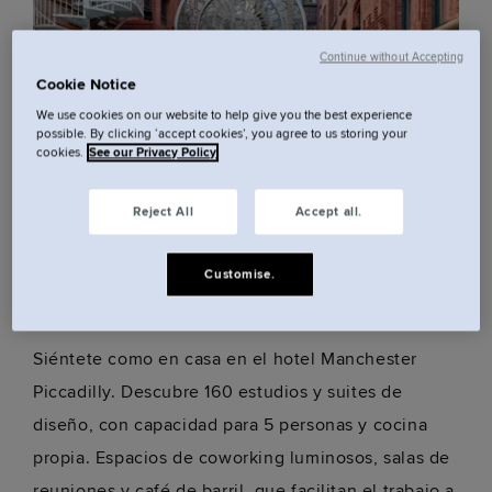
Continue without Accepting
Cookie Notice
We use cookies on our website to help give you the best experience
possible. By clicking ‘accept cookies’, you agree to us storing your
cookies.
See our Privacy Policy
Reject All
Accept all.
Tu hotel en el centro de
Customise.
Mánchester.
Siéntete como en casa en el hotel Manchester
Piccadilly. Descubre 160 estudios y suites de
diseño, con capacidad para 5 personas y cocina
propia. Espacios de coworking luminosos, salas de
reuniones y café de barril, que facilitan el trabajo a