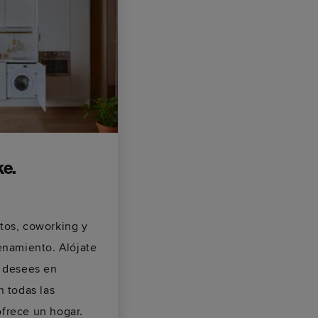
ke.
tos, coworking y
enamiento. Alójate
e desees en
n todas las
frece un hogar.