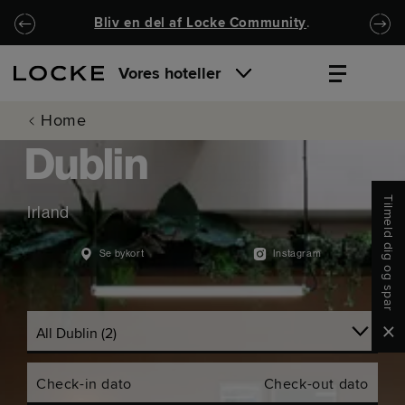
Spring til hovedindhold
Locke.Header.SkipToNav
Bliv en del af Locke Community
.
Vores hoteller
Home
Dublin
Tilmeld dig og spar
Irland
Se bykort
Instagram
Clo
Check-in dato
Check-out dato