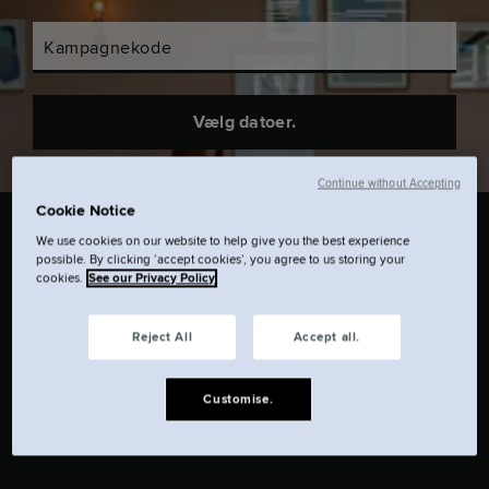
Kampagnekode
Vælg datoer.
Continue without Accepting
Cookie Notice
We use cookies on our website to help give you the best experience
possible. By clicking ‘accept cookies’, you agree to us storing your
cookies.
See our Privacy Policy
Byferie eller forretningsrejse? To nætter eller
Reject All
Accept all.
tyve? Vores hundevenlige Dublin Hotel i
Customise.
centrum er for enhver rejsestil.