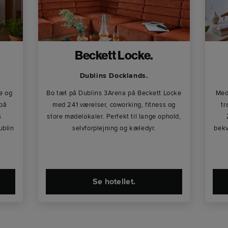
Beckett Locke.
Dublins Docklands.
e og
Bo tæt på Dublins 3Arena på Beckett Locke
Med
 på
med 241 værelser, coworking, fitness og
tr
s
store mødelokaler. Perfekt til lange ophold,
ublin
selvforplejning og kæledyr.
bekv
Se hotellet.