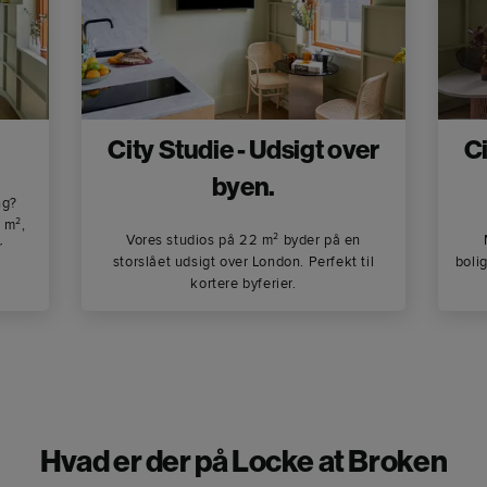
City Studie - Udsigt over
Ci
byen.
ng?
 m²,
Vores studios på 22 m² byder på en
r
storslået udsigt over London. Perfekt til
bolig
kortere byferier.
Hvad er der på Locke at Broken