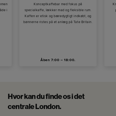
ommen
Konceptkaffebar med fokus på
Kr
åde i
specialkaffe, lækker mad og fleksible rum.
Kaffen er etisk og bæredygtigt indkøbt, og
bønnerne ristes på et anlæg på Tate Britain.
Åben 7:00 – 18:00.
Hvor kan du finde os i det
centrale London.