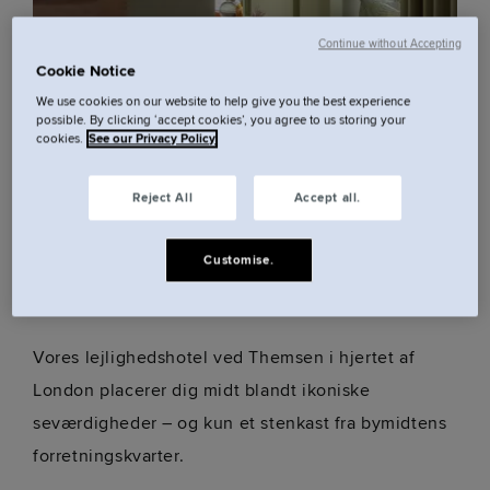
Continue without Accepting
Cookie Notice
We use cookies on our website to help give you the best experience
possible. By clicking ‘accept cookies’, you agree to us storing your
cookies.
See our Privacy Policy
Reject All
Accept all.
Centralt aparthotel ved
Customise.
Themsen.
Vores lejlighedshotel ved Themsen i hjertet af
London placerer dig midt blandt ikoniske
seværdigheder – og kun et stenkast fra bymidtens
forretningskvarter.