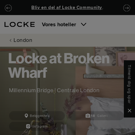
Spring til hovedindhold
Locke.Header.SkipToNav
Bliv en del af Locke Community
.
Vores hoteller
London
Locke at Broken
Tilmeld dig og spar
Wharf
Millennium Bridge | Centrale London
Clo
Beliggenhed
18
Galleri
Instagram