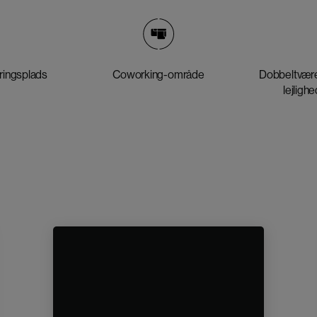
ingsplads
Coworking-område
Dobbeltvære
lejlighe