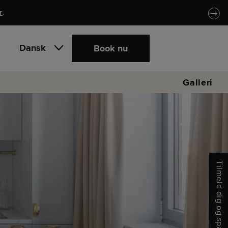
r
.
Dansk
Book nu
Galleri
Tilmeld dig og spar