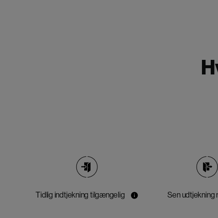
H
Tidlig indtjekning tilgængelig
Sen udtjekning 