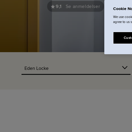
9,1
Se anmeldelser
Se pla
Cookie No
We use cooki
agree to us 
Cust