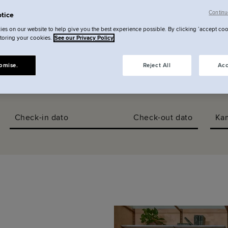
cering
24
Se galleri
Instagram
Continu
tice
es on our website to help give you the best experience possible. By clicking ‘accept coo
storing your cookies.
See our Privacy Policy
omise.
Reject All
Acc
Check-in dato
Check-out dato
Ka