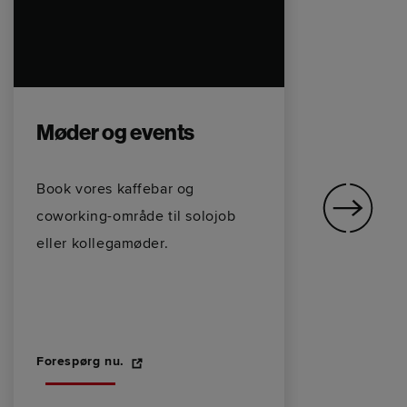
Møder og events
M
Åb
Book vores kaffebar og
(m
coworking-område til solojob
sø
eller kollegamøder.
ti
Ma
se
og
Forespørg nu.
du
kv