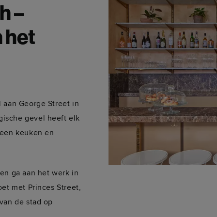
h –
 het
l aan George Street in
ische gevel heeft elk
s een keuken en
en ga aan het werk in
oet met Princes Street,
 van de stad op