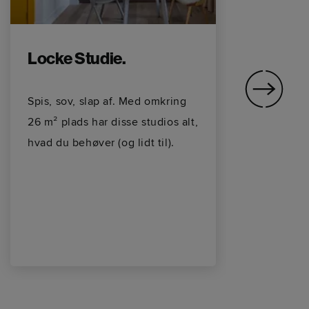
Locke Studie.
L
H
Spis, sov, slap af. Med omkring
26 m² plads har disse studios alt,
Lo
hvad du behøver (og lidt til).
Di
ek
pl
ha
ba