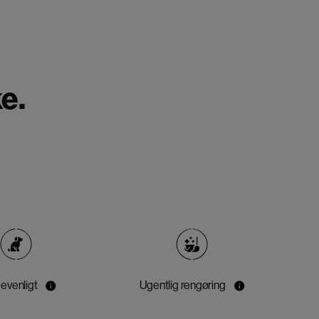
e.
evenligt
Ugentlig rengøring