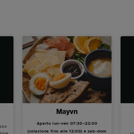
Mayvn
Aperto lun–ven 07:30–22:00
azio
(colazione fino alle 12:00) e sab–dom
trare
Un