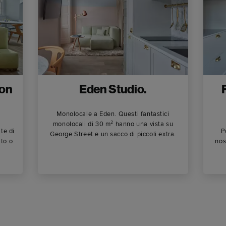
con
Eden Studio.
Monolocale a Eden. Questi fantastici
monolocali di 30 m² hanno una vista su
te di
P
George Street e un sacco di piccoli extra.
lto o
nos