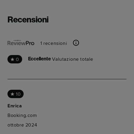
Direzioni
Direzio
Parcheggio più vicino a Eden Locke.
Alberga 
Recensioni
seu trab
1 recensioni
Valutazione totale
0
Eccellente
10
Enrica
Booking.com
ottobre 2024