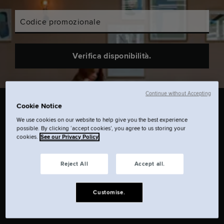
Codice promozionale
Verifica disponibilità.
Continue without Accepting
Cookie Notice
We use cookies on our website to help give you the best experience
possible. By clicking ‘accept cookies’, you agree to us storing your
Ti stai chiedendo dove alloggiare a Dublino?
cookies.
See our Privacy Policy
Il nostro hotel boutique a Dublino ti permette
Reject All
Accept all.
di vivere la città come vuoi tu. Prenota
direttamente l'hotel per avere le tariffe
Customise.
migliori.