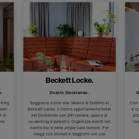
Beckett Locke.
o.
Dublin Docklands.
S
rking
Soggiorna vicino alla 3Arena di Dublino al
Con 
deri
Beckett Locke, il nostro appartamento/hotel
e u
t di
nei Docklands con 241 camere, spazio di
all
ino.
co-working e palestra. Organizza eventi nel
cas
nostro bar e nelle ampie sale riunioni. Per
viaggi con animali e soggiorni con uso