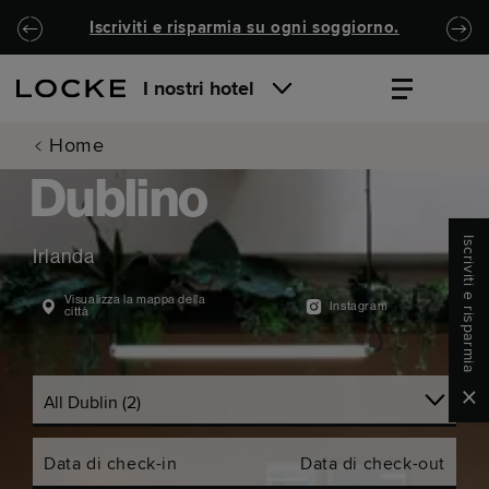
Passa al contenuto principale
Locke.Header.SkipToNav
Iscriviti e risparmia su ogni soggiorno.
I nostri hotel
Home
Dublino
Iscriviti e risparmia
Irlanda
Visualizza la mappa della
Instagram
città
Clo
Data di check-in
Data di check-out