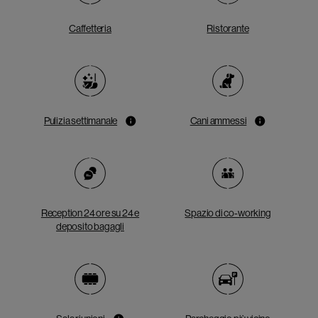
Caffetteria
Ristorante
Pulizia settimanale
Cani ammessi
Reception 24 ore su 24 e
Spazio di co-working
deposito bagagli