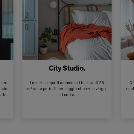
.
City Studio.
ostre
I nostri compatti monolocali in città di 26
Qu
a che
m² sono perfetti per soggiorni brevi e viaggi
quel
otte.
a Londra.