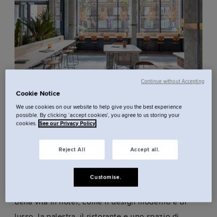
Continue without Accepting
Cookie Notice
Il tuo hotel vicino al Tower
We use cookies on our website to help give you the best experience
possible. By clicking ‘accept cookies’, you agree to us storing your
cookies.
See our Privacy Policy
Bridge, Bermondsey.
Reject All
Accept all.
Trasferisciti in uno dei nostri 143 appartamenti e
monolocali eleganti e centrali a Bermondsey, a
Customise.
pochi minuti dal Tower Bridge. Goditi il meglio
della vita in hotel, come il design moderno e di
lusso, la palestra, il ristorante e uno spazio di