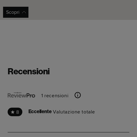
Scopri
Q-Park Tower Bridge
10 minuti a piedi |
Direzioni
Parcheggio a pagamento più vicino a Bermonds Locke.
Recensioni
1 recensioni
Valutazione totale
8
Eccellente