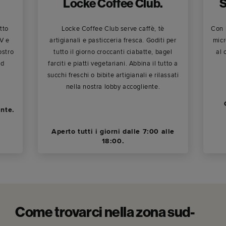
Locke Coffee Club.
S
tto
Locke Coffee Club serve caffè, tè
Con b
AV e
artigianali e pasticceria fresca. Goditi per
micr
ostro
tutto il giorno croccanti ciabatte, bagel
al 
ed
farciti e piatti vegetariani. Abbina il tutto a
succhi freschi o bibite artigianali e rilassati
nella nostra lobby accogliente.
ante.
Aperto tutti i giorni dalle 7:00 alle
18:00.
Come trovarci nella zona sud-