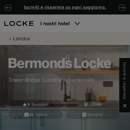
Passa al contenuto principale
Locke.Header.SkipToNav
Iscriviti e risparmia su ogni soggiorno.
I nostri hotel
Londra
Bermonds Locke
Iscriviti e risparmia
Tower Bridge | Londra sud-orientale.
8
Recensioni
Località
Clo
32
Galleria
Instagram