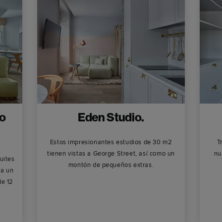
io
Eden Studio.
Estos impresionantes estudios de 30 m2
T
tienen vistas a George Street, así como un
nu
uites
montón de pequeños extras.
ra un
de 12