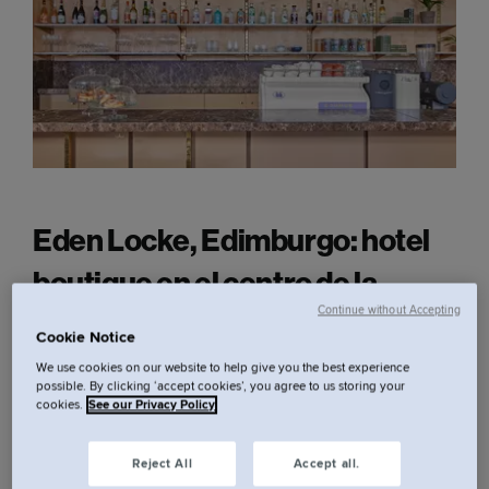
Eden Locke, Edimburgo: hotel
boutique en el centro de la
Continue without Accepting
ciudad.
Cookie Notice
We use cookies on our website to help give you the best experience
possible. By clicking ‘accept cookies’, you agree to us storing your
Muévete a tu propio espacio en Eden Locke,
cookies.
See our Privacy Policy
nuestro hotel en George Street en el centro de
Edimburgo. Con una gran fachada georgiana, cada
Reject All
Accept all.