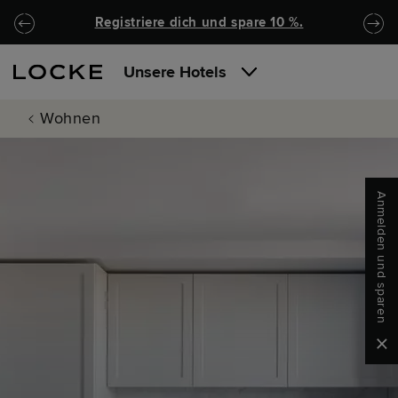
Zu Hauptinhalt springen
Locke.Header.SkipToNav
Registriere dich und spare 10 %.
Unsere Hotels
Wohnen
Anmelden und sparen
Clo