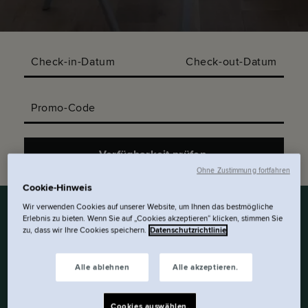
Check-in-Datum
Check-out-Datum
Promo-Code
Verfügbarkeit prüfen.
Ohne Zustimmung fortfahren
Cookie-Hinweis
Wir verwenden Cookies auf unserer Website, um Ihnen das bestmögliche
Erlebnis zu bieten. Wenn Sie auf „Cookies akzeptieren“ klicken, stimmen Sie
zu, dass wir Ihre Cookies speichern.
Datenschutzrichtlinie
OFFENER STIL.
BARRIEREFREI. UND MIT
Alle ablehnen
Alle akzeptieren.
GERÄUMIGEN 32M² VIEL
RAUM NUR FÜR DICH.
Cookies auswählen.