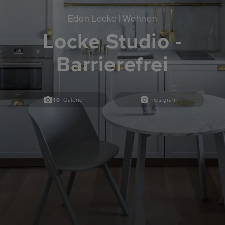
Eden Locke | Wohnen
Locke Studio -
Barrierefrei
10
Galerie
Instagram