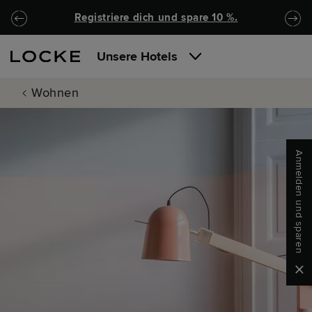
Zu Hauptinhalt springen
Locke.Header.SkipToNav
Registriere dich und spare 10 %.
Unsere Hotels
Wohnen
Anmelden und sparen
Clo