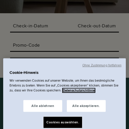
Check-in-Datum
Check-out-Datum
Promo-Code
Verfügbarkeit prüfen.
Ohne Zustimmung fortfahren
Cookie-Hinweis
Wir verwenden Cookies auf unserer Website, um Ihnen das bestmögliche
Erlebnis zu bieten. Wenn Sie auf „Cookies akzeptieren“ klicken, stimmen Sie
zu, dass wir Ihre Cookies speichern.
Datenschutzrichtlinie
EDEN SUITE
Alle ablehnen
Alle akzeptieren.
Auf durchschnittlich 30 m² findest du ein
Cookies auswählen.
bequemes 150cm x 200cm UK Kingsize-Bett