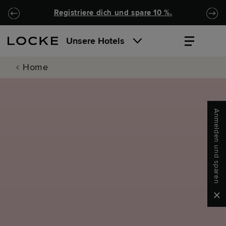
Zu Hauptinhalt springen
Locke.Header.SkipToNav
Registriere dich und spare 10 %.
Unsere Hotels
Home
Anmelden und sparen
Clo