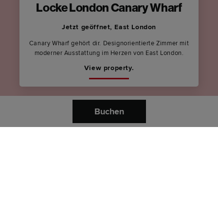
Locke London Canary Wharf
Jetzt geöffnet, East London
Canary Wharf gehört dir. Designorientierte Zimmer mit
moderner Ausstattung im Herzen von East London.
View property.
Buchen