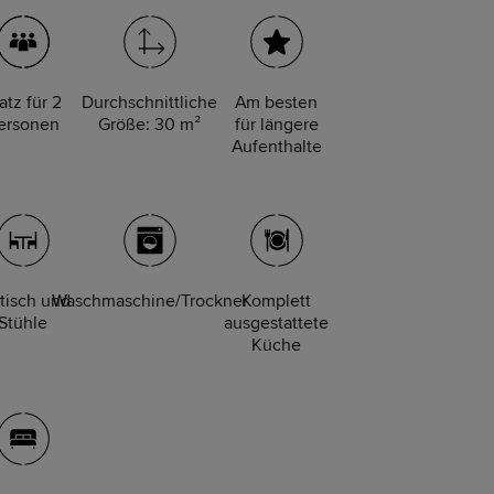
atz für 2
Durchschnittliche
Am besten
ersonen
Größe: 30 m²
für längere
Aufenthalte
tisch und
Waschmaschine/Trockner
Komplett
Stühle
ausgestattete
Küche