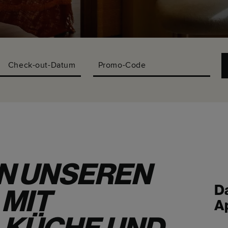
Check-out-Datum
Promo-Code
IN UNSEREN
D
 MIT
A