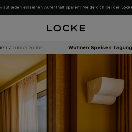
% auf jeden einzelnen Aufenthalt sparen? Melde dich bei der
Lock
nen
/
Junior Suite
Wohnen
Speisen
Tagung