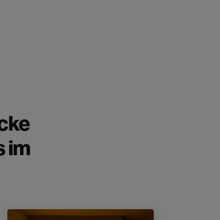
cke
s im