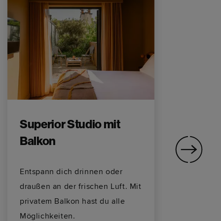
Superior Studio mit
D
Balkon
Le
de
Entspann dich drinnen oder
Ap
draußen an der frischen Luft. Mit
Wa
privatem Balkon hast du alle
So
Möglichkeiten.