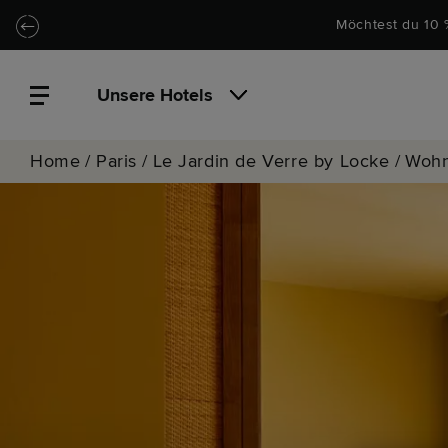
Zu Hauptinhalt springen
Locke.Header.SkipToNav
Möchtest du 10 
Unsere Hotels
Home
/
Paris
/
Le Jardin de Verre by Locke
/
Woh