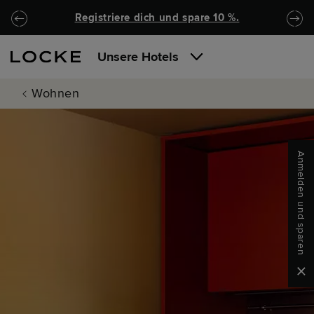
Zu Hauptinhalt springen
Locke.Header.SkipToNav
Registriere dich und spare 10 %.
Unsere Hotels
Wohnen
Anmelden und sparen
Clo