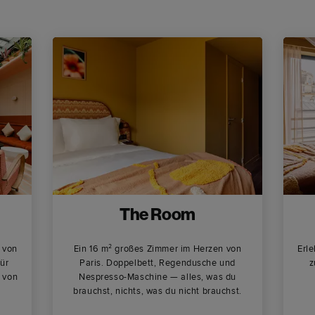
The Room
e von
Ein 16 m² großes Zimmer im Herzen von
Erle
für
Paris. Doppelbett, Regendusche und
z
 von
Nespresso-Maschine — alles, was du
brauchst, nichts, was du nicht brauchst.