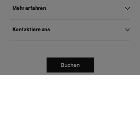
Mehr erfahren
Kontaktiere uns
Buchen
Deutsch
Sprache:
Bezahle mit
Datenschutz
Geschäftsbedingungen