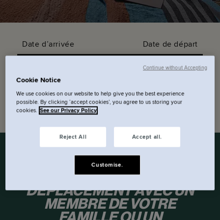
Date d’arrivée
Date de départ
Continue without Accepting
Code promo
Cookie Notice
We use cookies on our website to help give you the best experience
possible. By clicking ‘accept cookies’, you agree to us storing your
Vérifier la disponibilité.
cookies.
See our Privacy Policy
Reject All
Accept all.
Customise.
VOUS ÊTES EN
DÉPLACEMENT AVEC UN
MEMBRE DE VOTRE
FAMILLE OU UN