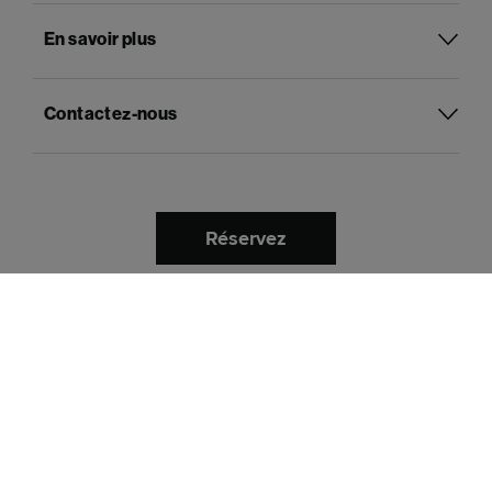
En savoir plus
Contactez-nous
Réservez
Français
Langue :
Payer avec
Politique de confidentialité et de cookies
Termes et conditions