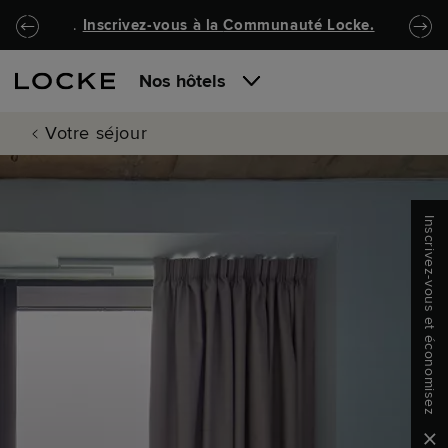
Passer au contenu principal
Locke.Header.SkipToNav
.
Inscrivez-vous à la
Communauté Locke
.
Nos hôtels
Votre séjour
Inscrivez-vous et économisez
Clo