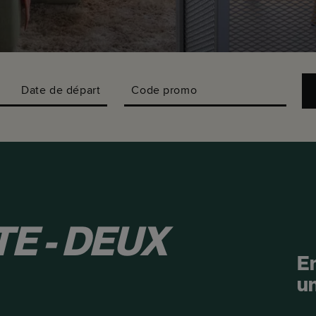
Date de départ
Code promo
E - DEUX
En
un