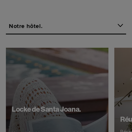
Notre hôtel.
Locke de Santa Joana.
Réu
Réser