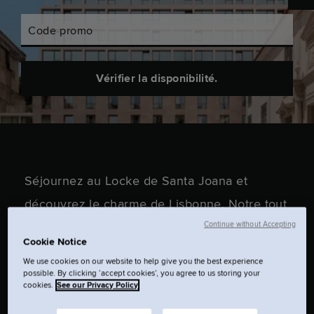
Code promo
Vérifier la disponibilité.
Séjournez au Locke de Santa Joana et
découvrez le charme de Lisbonne. Notre tout
nouvel appart'hôtel avec piscine situé dans le
Continue without Accepting
Cookie Notice
centre-ville de Lisbonne vous offre une
We use cookies on our website to help give you the best experience
expérience incomparable. Restez le temps
possible. By clicking ‘accept cookies’, you agree to us storing your
cookies.
See our Privacy Policy
qu'il vous plaira.