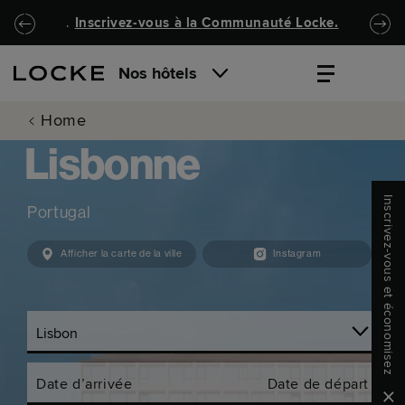
Passer au contenu principal
Locke.Header.SkipToNav
.
Inscrivez-vous à la
Communauté Locke
.
Nos hôtels
Home
Lisbonne
Inscrivez-vous et économisez
Portugal
Afficher la carte de la ville
Instagram
Date d’arrivée
Date de départ
Clo