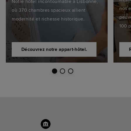
Notre hôtel incontournable à Lisbonne,
nos 
où 370 chambres spacieux allient
peuve
modernité et richesse historique.
100 
Découvrez notre appart-hôtel.