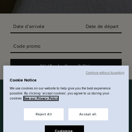
Date d’arrivée
Date de départ
Code promo
Vérifier la disponibilité.
Continue without Accepting
Cookie Notice
We use cookies on our website to help give you the best experience
possible. By clicking ‘accept cookies’, you agree to us storing your
cookies.
See our Privacy Policy
UNE ESCAPADE URBAINE
EN SOLO ? NOS
Reject All
Accept all.
STUDIOS MICRO
MINIMALISTES DE 19 M²
Customise.