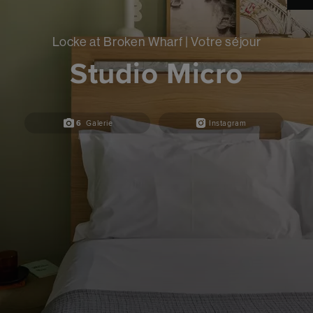
Locke at Broken Wharf | Votre séjour
Studio Micro
6
Galerie
Instagram