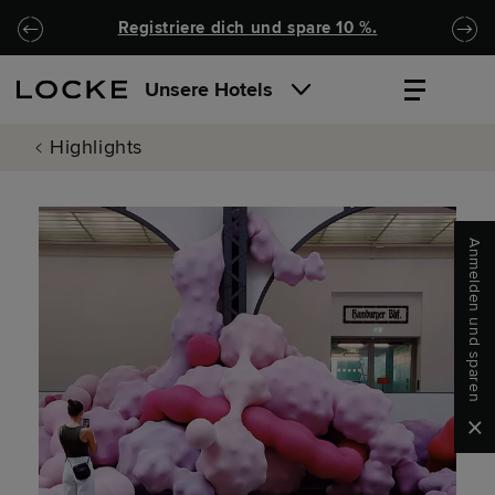
Zu Hauptinhalt springen
Locke.Header.SkipToNav
Registriere dich und spare 10 %.
Unsere Hotels
Highlights
Anmelden und sparen
Clo