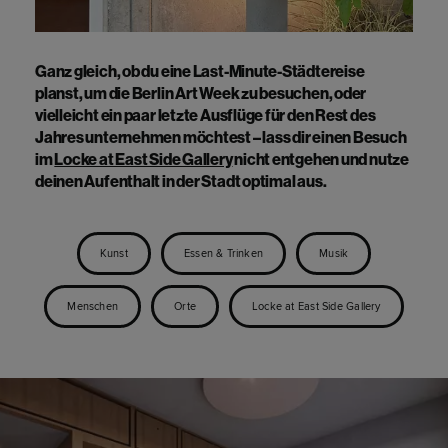
Ganz gleich, ob du eine Last-Minute-Städtereise
planst, um die Berlin Art Week zu besuchen, oder
vielleicht ein paar letzte Ausflüge für den Rest des
Jahres unternehmen möchtest – lass dir einen Besuch
im
Locke at East Side Gallery
nicht entgehen und nutze
deinen Aufenthalt in der Stadt optimal aus.
Kunst
Essen & Trinken
Musik
Menschen
Orte
Locke at East Side Gallery