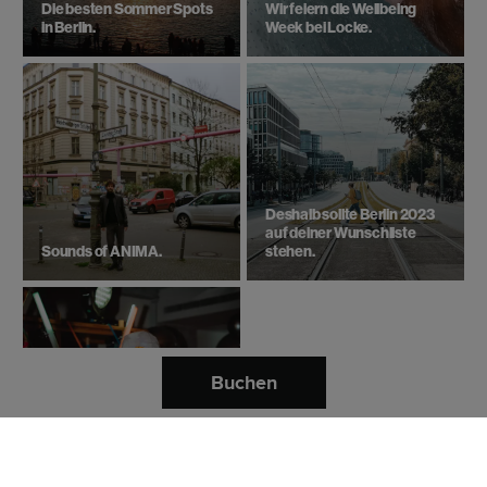
Die besten Sommer Spots
Wir feiern die Wellbeing
in Berlin.
Week bei Locke.
Deshalb sollte Berlin 2023
auf deiner Wunschliste
Sounds of ANIMA.
stehen.
Buchen
8 Musiklokale die du in
München & Berlin gesehen
haben musst.