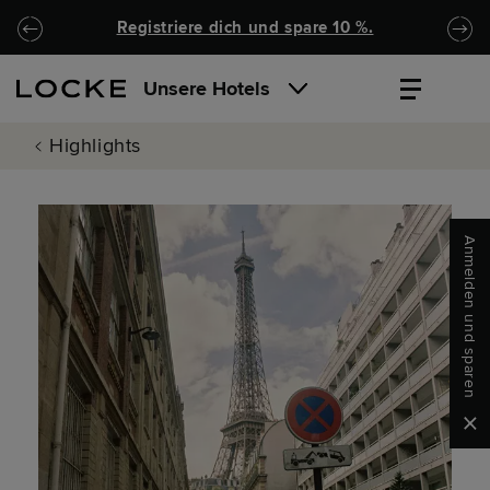
Zu Hauptinhalt springen
Locke.Header.SkipToNav
Registriere dich und spare 10 %.
Unsere Hotels
Highlights
Anmelden und sparen
Clo