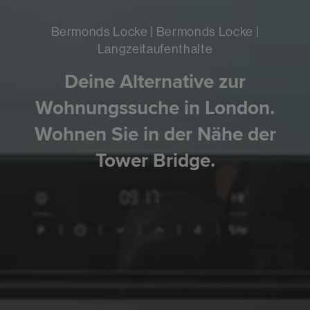
Bermonds Locke | Bermonds Locke |
Langzeitaufenthalte
Deine Alternative zur
Wohnungssuche in London.
Wohnen Sie in der Nähe der
Tower Bridge.