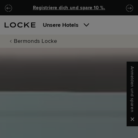
Zu Hauptinhalt springen
Locke.Header.SkipToNav
Registriere dich und spare 10 %.
Unsere Hotels
Bermonds Locke
Anmelden und sparen
Clo