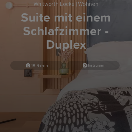
Whitworth Locke | Wohnen
Suite mit einem
Schlafzimmer -
Duplex
10
Galerie
Instagram