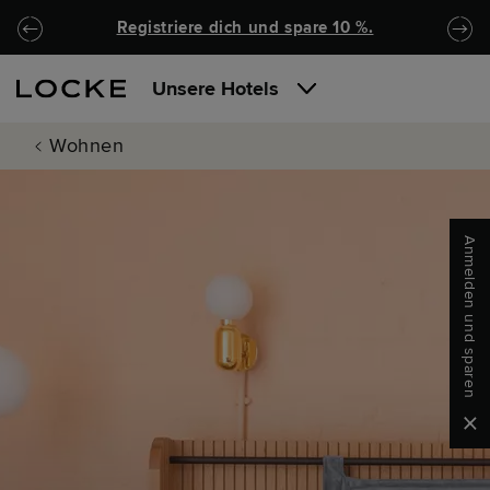
Zu Hauptinhalt springen
Locke.Header.SkipToNav
Registriere dich und spare 10 %.
Unsere Hotels
Wohnen
Anmelden und sparen
Clo