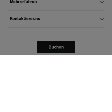
Mehr erfahren
Kontaktiere uns
Buchen
Deutsch
Sprache:
Bezahle mit
Datenschutz
Geschäftsbedingungen
Rechtliche Informationen