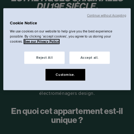
DU 19E SIÈCLE.
Continue without Accepting
Dans environ 34 m², vous aurez tout l'espace
Cookie Notice
nécessaire pour vous détendre, avec un lit king-
We use cookies on our website to help give you the best experience
possible. By clicking ‘accept cookies’, you agree to us storing your
size UE de 160 cm x 200 cm et un canapé
cookies.
See our Privacy Policy
confortable dans le salon séparé. L'espace de vie
comprend une cuisine Smeg entièrement
Reject All
Accept all.
équipée, avec plaque de cuisson,
réfrigérateur/congélateur, lave-vaisselle, four à
Customise.
micro-ondes et nombreux appareils
électroménagers design.
En quoi cet appartement est-il
unique ?