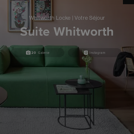
Whitworth Locke | Votre Séjour
Suite Whitworth
20
Galerie
Instagram