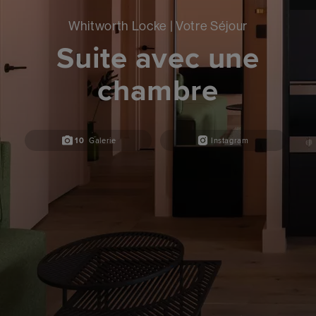
Whitworth Locke | Votre Séjour
Suite avec une
chambre
10
Galerie
Instagram