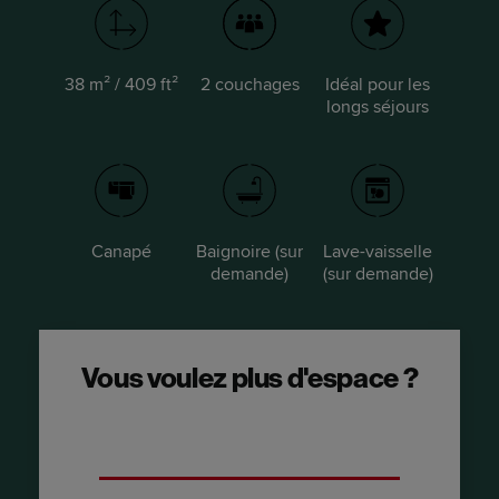
38 m² / 409 ft²
2 couchages
Idéal pour les
longs séjours
Canapé
Baignoire (sur
Lave-vaisselle
demande)
(sur demande)
Vous voulez plus d'espace ?
Optez pour une suite avec une chambre -
Duplex.