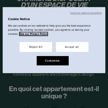
D'UN ESPACE DE VIE
SÉPARÉ.
Continue without Accepting
Cookie Notice
Vous aurez tout l'espace dont vous avez besoin
We use cookies on our website to help give you the best experience
possible. By clicking ‘accept cookies’, you agree to us storing your
pour vous détendre, avec un lit king-size UE de
cookies.
See our Privacy Policy
160 cm x 200 cm et un canapé confortable.
L'espace de vie comprend une cuisine Smeg
Reject All
Accept all.
entièrement équipée, avec table à manger,
plaque de cuisson, réfrigérateur/congélateur,
Customise.
lave-linge, sèche-linge, four à micro-ondes et
nombreux appareils électroménagers design.
En quoi cet appartement est-il
unique ?