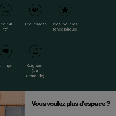
 m² / 409
3 couchages
Idéal pour les
ft²
longs séjours
Canapé
Baignoire
(sur
demande)
Vous voulez plus d'espace ?
Optez pour une Suite avec une