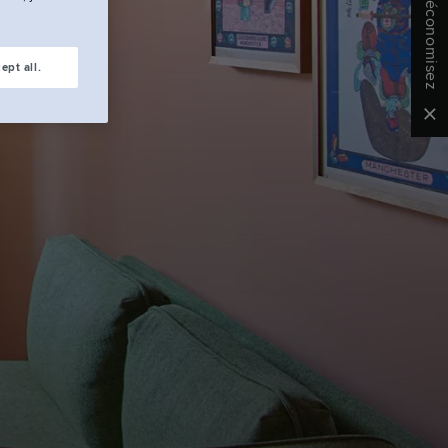
ne
ept all.
Clo