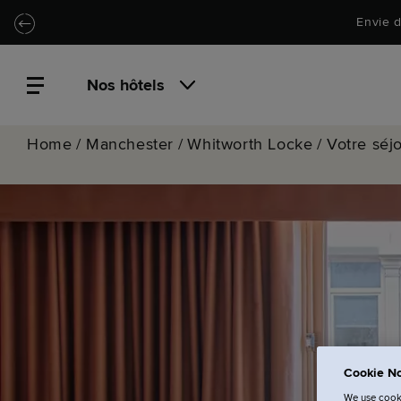
Passer au contenu principal
Locke.Header.SkipToNav
Envie d
Nos hôtels
Home
/
Manchester
/
Whitworth Locke
/
Votre séj
Cookie No
We use cooki