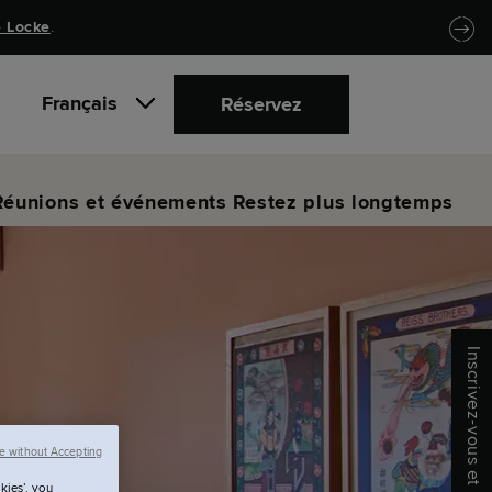
 Locke
.
Français
Réservez
Réunions et événements
Restez plus longtemps
Inscrivez-vous et économisez
r
e without Accepting
kies’, you