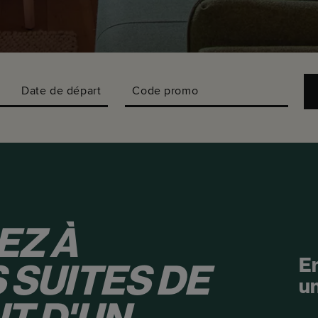
Date de départ
Code promo
EZ À
En
 SUITES DE
un