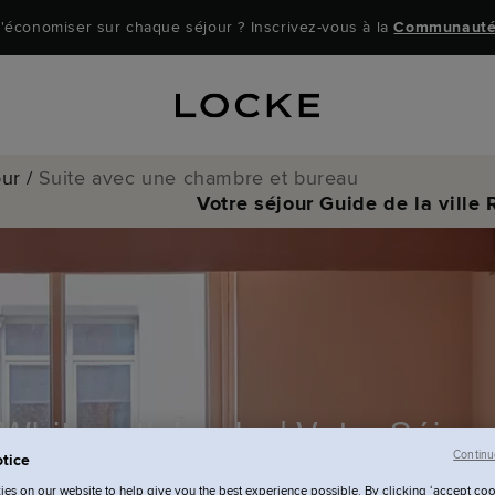
'économiser sur chaque séjour ? Inscrivez-vous à la
Communauté
our
/
Suite avec une chambre et bureau
Votre séjour
Guide de la ville
Whitworth Locke | Votre Séjou
Continu
tice
es on our website to help give you the best experience possible. By clicking ‘accept coo