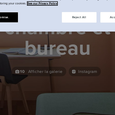
uite avec u
storing your cookies.
See our Privacy Policy
chambre et
omise.
Reject All
Acc
bureau
10
Afficher la galerie
Instagram