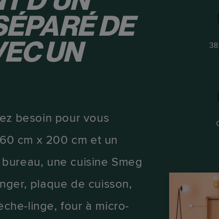
T D'UN
 SÉPARÉ DE
VEC UN
38
vez besoin pour vous
 160 cm x 200 cm et un
 bureau, une cuisine Smeg
nger, plaque de cuisson,
èche-linge, four à micro-