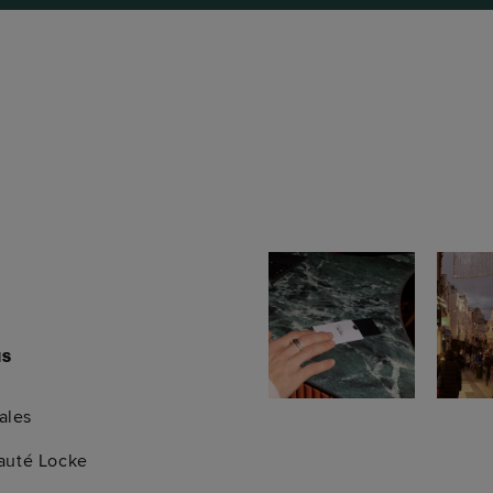
us
ales
uté Locke