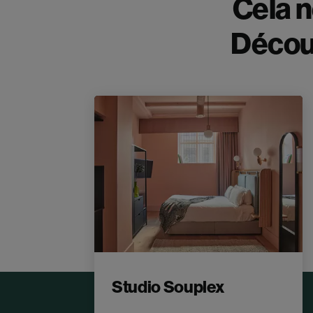
Cela n
Décou
Studio Souplex
 3