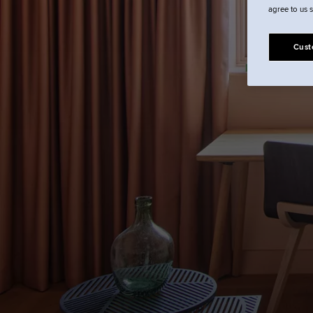
S
agree to us 
Cust