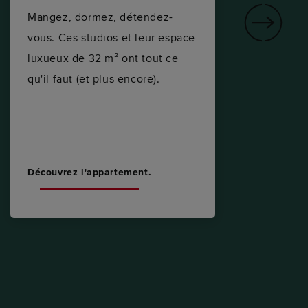
Mangez, dormez, détendez-
li
vous. Ces studios et leur espace
luxueux de 32 m² ont tout ce
No
qu'il faut (et plus encore).
sp
di
ou
en
Découvrez l'appartement.
Dé