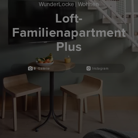
WunderLocke | Wohnen
Loft-
Familienapartment
Plus
8
Galerie
Instagram