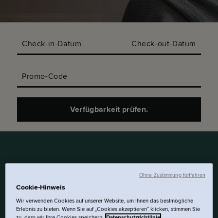
Check-in-Datum
Check-out-Datum
Promo-Code
Verfügbarkeit prüfen.
DIESE 32-M²-STUDIOS
Ohne Zustimmung fortfahren
HABEN EINE ERHÖHTE
Cookie-Hinweis
EBENE MIT ZWEI 150CM X
Wir verwenden Cookies auf unserer Website, um Ihnen das bestmögliche
Erlebnis zu bieten. Wenn Sie auf „Cookies akzeptieren“ klicken, stimmen Sie
200CM EU
zu, dass wir Ihre Cookies speichern.
Datenschutzrichtlinie