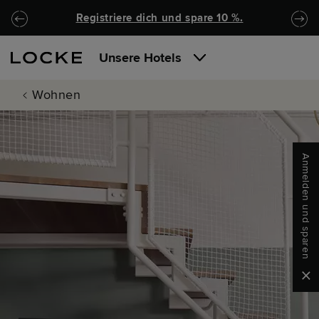
Zu Hauptinhalt springen
Locke.Header.SkipToNav
Registriere dich und spare 10 %.
Unsere Hotels
Wohnen
Anmelden und sparen
Clo