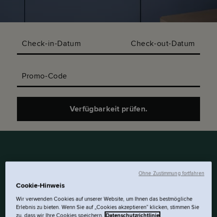
Check-in-Datum
Check-out-Datum
Promo-Code
Verfügbarkeit prüfen.
OFFENER STIL.
Ohne Zustimmung fortfahren
Cookie-Hinweis
BARRIEREFREI. UND MIT
GERÄUMIGEN 28M² VIEL
Wir verwenden Cookies auf unserer Website, um Ihnen das bestmögliche
Erlebnis zu bieten. Wenn Sie auf „Cookies akzeptieren“ klicken, stimmen Sie
RAUM NUR FÜR DICH.
zu, dass wir Ihre Cookies speichern.
Datenschutzrichtlinie