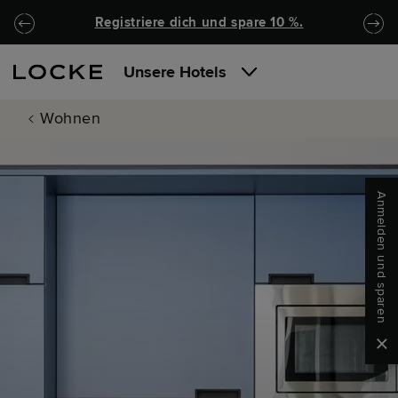
Zu Hauptinhalt springen
Locke.Header.SkipToNav
Registriere dich und spare 10 %.
Unsere Hotels
Wohnen
Anmelden und sparen
Clo