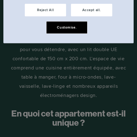
VOUS.
Reject All
Accept all.
Nos studios Locke accessibles disposent de tout
Customise.
ce dont vous avez besoin pour un séjour paisible
à Munich. Vous aurez tout l'espace nécessaire
pour vous détendre, avec un lit double UE
confortable de 150 cm x 200 cm. L'espace de vie
comprend une cuisine entièrement équipée, avec
table à manger, four à micro-ondes, lave-
vaisselle, lave-linge et nombreux appareils
électroménagers design.
En quoi cet appartement est-il
unique ?