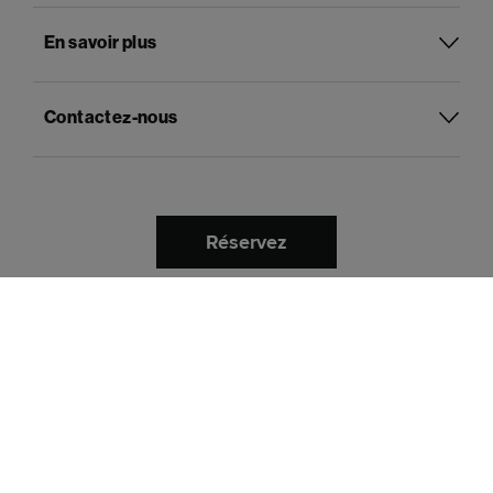
En savoir plus
Contactez-nous
Réservez
Français
Langue :
Payer avec
Politique de confidentialité et de cookies
Termes et conditions