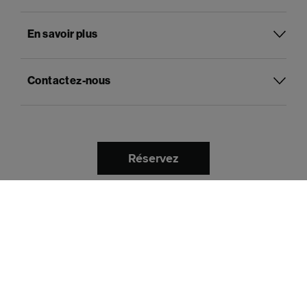
En savoir plus
Contactez-nous
Réservez
Français
Langue :
Payer avec
Politique de confidentialité et de cookies
Termes et conditions