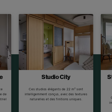
re
Studio City
S
ce
Ces studios élégants de 22 m² sont
ce de
intelligemment conçus, avec des textures
triel
naturelles et des finitions uniques.
i