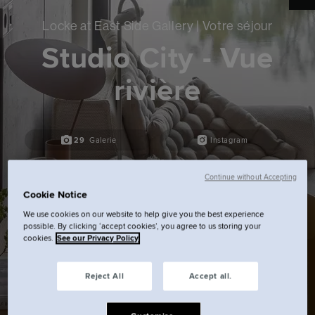
Locke at East Side Gallery | Votre séjour
Studio City - Vue
rivière
29
Galerie
Instagram
Continue without Accepting
Cookie Notice
We use cookies on our website to help give you the best experience
possible. By clicking ‘accept cookies’, you agree to us storing your
cookies.
See our Privacy Policy
Reject All
Accept all.