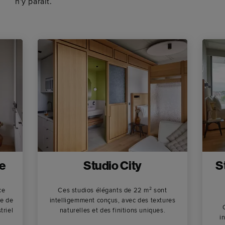
n'y paraît.
re
Studio City
S
ce
Ces studios élégants de 22 m² sont
ce de
intelligemment conçus, avec des textures
triel
naturelles et des finitions uniques.
i