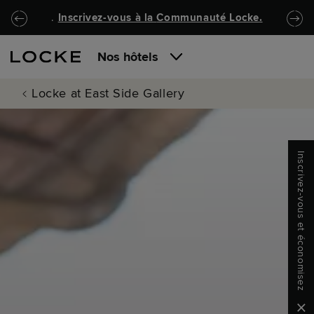
Passer au contenu principal
Locke.Header.SkipToNav
.
Inscrivez-vous à la
Communauté Locke
.
Nos hôtels
Locke at East Side Gallery
Inscrivez-vous et économisez
Clo