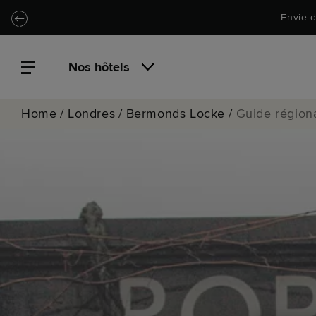
Passer au contenu principal
Locke.Header.SkipToNav
Envie d
Nos hôtels
Home
/
Londres
/
Bermonds Locke
/
Guide région