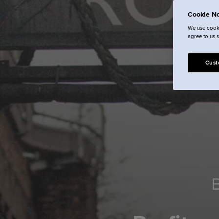
Cookie No
We use cooki
agree to us 
Cust