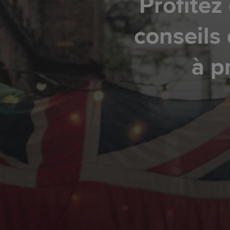
Profitez
conseils d
à p