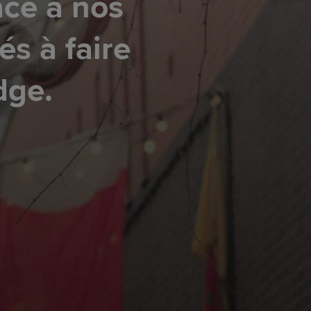
âce à nos
tés à faire
dge.