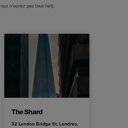
us n'aurez pas tout fait).
The Shard
G
32 London Bridge St, Londres,
14