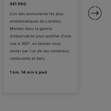
SE1 9SG
Lo
L'un des monuments les plus
La
emblématiques de Londres.
d'
Montez dans la galerie
re
d'observation pour profiter d'une
Be
vue à 360°, ou laissez-vous
ép
tenter par l'un de ses nombreux
l'
restaurants et bars.
un
ap
1 km, 14 min à pied
0,