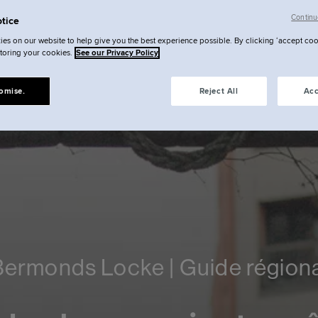
Continu
tice
es on our website to help give you the best experience possible. By clicking ‘accept coo
storing your cookies.
See our Privacy Policy
omise.
Reject All
Acc
Bermonds Locke | Guide régiona