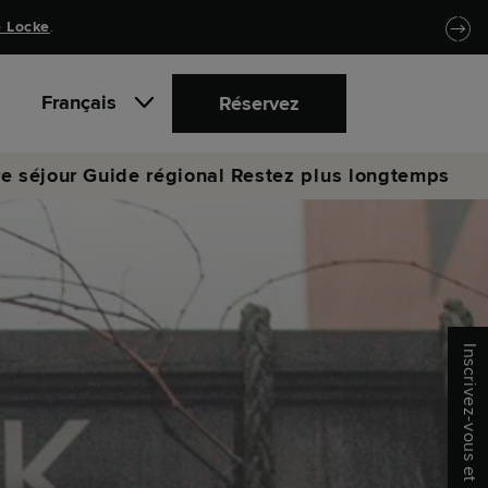
 Locke
.
Français
Réservez
re séjour
Guide régional
Restez plus longtemps
Inscrivez-vous et économisez