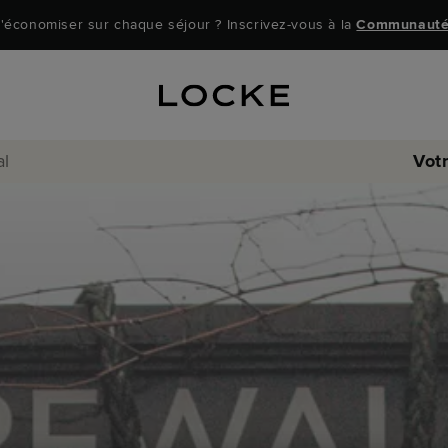
'économiser sur chaque séjour ? Inscrivez-vous à la
Communauté
al
Vot