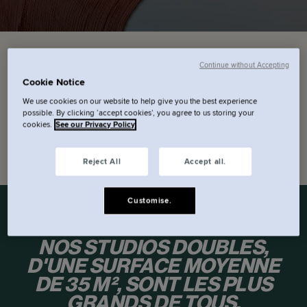
Date d’arrivée
Date de départ
Continue without Accepting
Cookie Notice
We use cookies on our website to help give you the best experience
Code promo
possible. By clicking ‘accept cookies’, you agree to us storing your
cookies.
See our Privacy Policy
Vérifier la disponibilité.
Reject All
Accept all.
Customise.
NOS STUDIOS DOUBLES,
D'UNE SURFACE MOYENNE
DE 35 M², SONT LES PLUS
GRANDS DE TOUS.