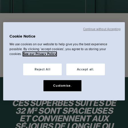
Date d’arrivée
Date de départ
Continue without Accepting
Cookie Notice
Code promo
We use cookies on our website to help give you the best experience
possible. By clicking ‘accept cookies’, you agree to us storing your
cookies.
See our Privacy Policy
Vérifier la disponibilité.
Reject All
Accept all.
Customise.
CES SUPERBES SUITES DE
32 M² SONT SPACIEUSES
ET CONVIENNENT AUX
SÉJOURS DE LONGUE OU