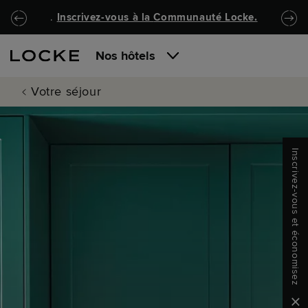
Passer au contenu principal
Locke.Header.SkipToNav
.
Inscrivez-vous à la
Communauté Locke
.
Nos hôtels
Votre séjour
Inscrivez-vous et économisez
Clo