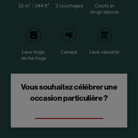
32 m² / 344 ft²
3 couchages
Courts et
longs séjours
Lave-linge,
Canapé
Lave-vaisselle
sèche-linge
Vous souhaitez célébrer une
occasion particulière ?
Optez pour une suite avec terrasse.