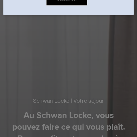
Schwan Locke | Votre séjour
Au Schwan Locke, vous
pouvez faire ce qui vous plaît.