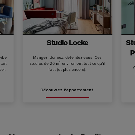
Studio Locke
St
P
erbe
Mangez, dormez, détendez-vous. Ces
toit
studios de 26 m² environ ont tout ce qu'il
O
ser.
faut (et plus encore).
Découvrez l'appartement.