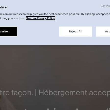
Continu
tice
es on our website to help give you the best experience possible. By clicking ‘accept coo
storing your cookies.
See our Privacy Policy
omise.
Reject All
Acc
tre façon. | Hébergement accep