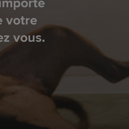
'importe
e votre
ez vous.