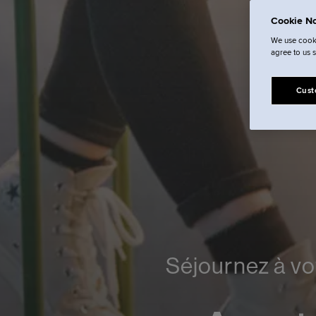
Cookie No
We use cooki
agree to us 
Cust
Séjournez à vo