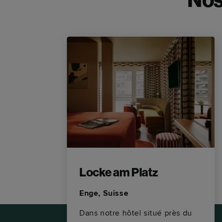
Nos
Locke am Platz
Enge, Suisse
le
Dans notre hôtel situé près du