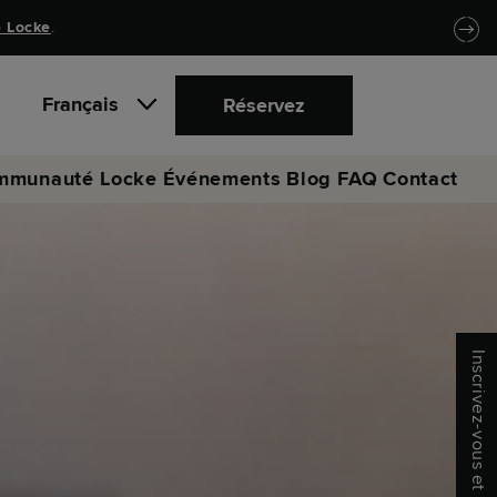
 Locke
.
Français
Réservez
mmunauté Locke
Événements
Blog
FAQ
Contact
Inscrivez-vous et économisez