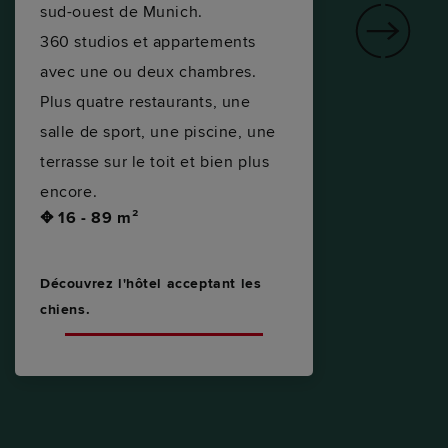
sud-ouest de Munich.
mi
360 studios et appartements
ca
avec une ou deux chambres.
lu
Plus quatre restaurants, une
co
salle de sport, une piscine, une
ca
terrasse sur le toit et bien plus
✥ 
encore.
✥ 16 - 89 m²
Dé
ch
Découvrez l'hôtel acceptant les
chiens.