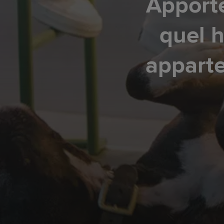
Apporte
quel h
apparte