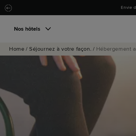
Passer au contenu principal
Locke.Header.SkipToNav
Envie d
Nos hôtels
Home
/
Séjournez à votre façon.
/
Hébergement ac