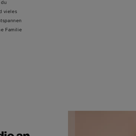
 du
d vieles
ntspannen
ne Familie