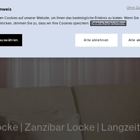
Ohne Zus
inweis
n Cookies auf unserer Website, um Ihnen das bestmögliche Erlebnis zu bieten. Wenn Sie
 klicken, stimmen Sie zu, dass wir Ihre Cookies speichern.
Datenschutzrichtlinie
auswählen.
Alle ablehnen
Alle a
cke | Zanzibar Locke | Langzei