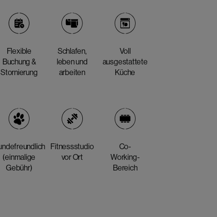
Flexible
Schlafen,
Voll
Buchung &
leben und
ausgestattete
Stornierung
arbeiten
Küche
ndefreundlich
Fitnessstudio
Co-
(einmalige
vor Ort
Working-
Gebühr)
Bereich