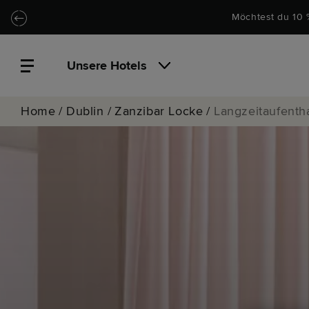
Zu Hauptinhalt springen
Locke.Header.SkipToNav
Möchtest du 10 
Unsere Hotels
Home
/
Dublin
/
Zanzibar Locke
/
Langzeitaufenth