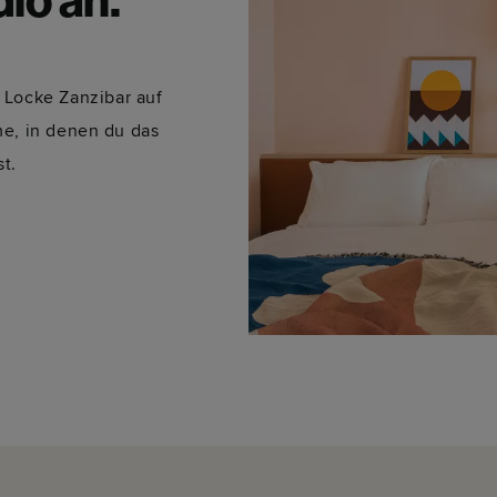
dio an.
 Locke Zanzibar auf
me, in denen du das
t.