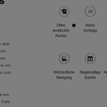
s
Ohne
Keine
versteckte
Verträge
Kosten
 aller
and.
zum
he mit
ie zum
Wöchentliche
Regelmäßige
Hu
Reinigung
Events
e ein
 Café.