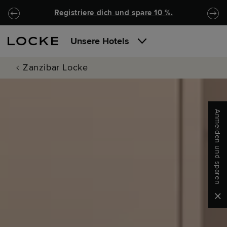
Zu Hauptinhalt springen
Locke.Header.SkipToNav
Registriere dich und spare 10 %.
Unsere Hotels
Zanzibar Locke
Anmelden und sparen
Clo