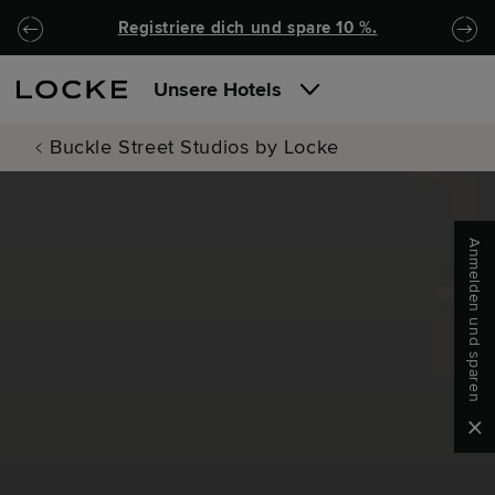
Zu Hauptinhalt springen
Locke.Header.SkipToNav
Registriere dich und spare 10 %.
Unsere Hotels
Buckle Street Studios by Locke
Anmelden und sparen
Clo