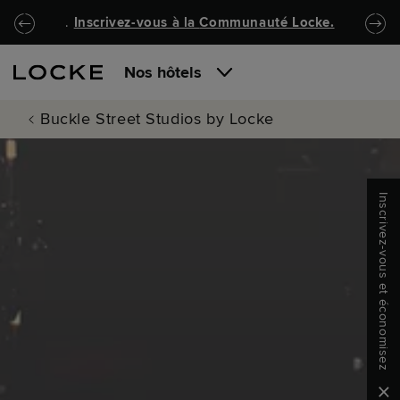
Passer au contenu principal
Locke.Header.SkipToNav
.
Inscrivez-vous à la
Communauté Locke
.
Nos hôtels
Buckle Street Studios by Locke
Inscrivez-vous et économisez
Clo