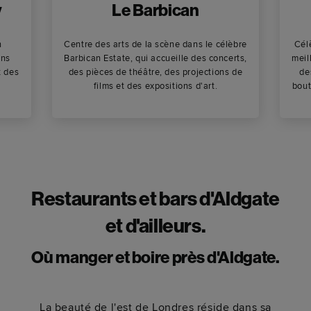
y
Le Barbican
n
Centre des arts de la scène dans le célèbre
Cél
ons
Barbican Estate, qui accueille des concerts,
meil
t des
des pièces de théâtre, des projections de
de
films et des expositions d'art.
bout
Restaurants et bars d'Aldgate
et d'ailleurs.
Où manger et boire près d'Aldgate.
La beauté de l'est de Londres réside dans sa