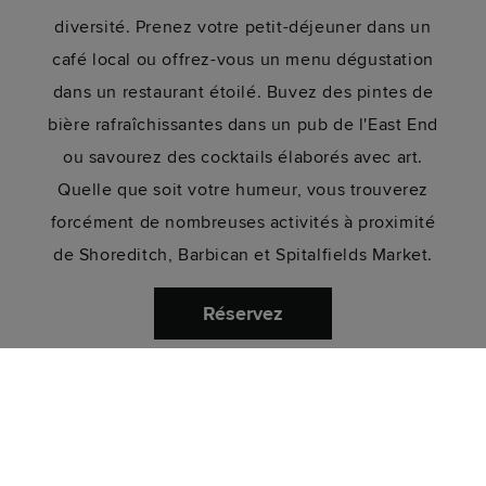
diversité. Prenez votre petit-déjeuner dans un
café local ou offrez-vous un menu dégustation
dans un restaurant étoilé. Buvez des pintes de
bière rafraîchissantes dans un pub de l'East End
ou savourez des cocktails élaborés avec art.
Quelle que soit votre humeur, vous trouverez
forcément de nombreuses activités à proximité
de Shoreditch, Barbican et Spitalfields Market.
Réservez