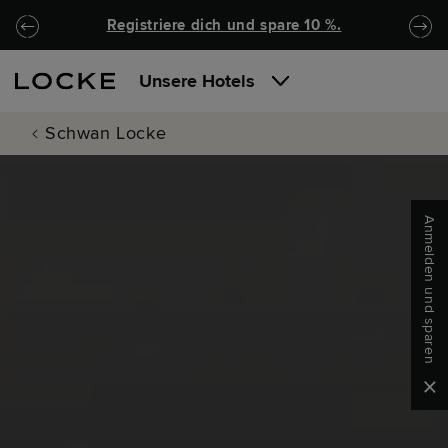
Zu Hauptinhalt springen
Locke.Header.SkipToNav
Registriere dich und spare 10 %.
Unsere Hotels
Schwan Locke
Anmelden und sparen
Clo