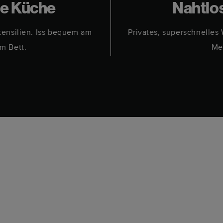
te Küche
Nahtlo
tensilien. Iss bequem am
Privates, superschnelles
im Bett.
Me