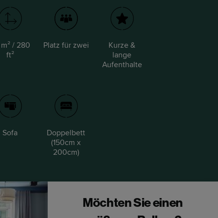
 m² / 280
Platz für zwei
Kurze &
ft²
lange
Aufenthalte
Sofa
Doppelbett
(150cm x
200cm)
Möchten Sie einen