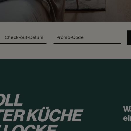
Check-out-Datum
Promo-Code
OLL
W
ER KÜCHE
ei