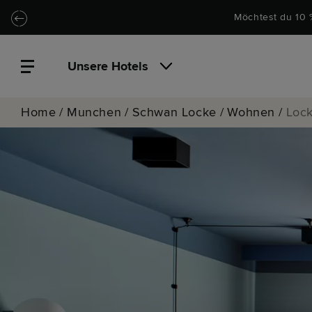
Zu Hauptinhalt springen
Locke.Header.SkipToNav
Möchtest du 10 
Unsere Hotels
Home
/
Munchen
/
Schwan Locke
/
Wohnen
/
Lock