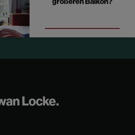
größeren Balkon?
Upgrade auf eine Locke Studio mit
Balkon.
hwan Locke.