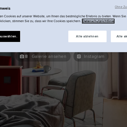
Schwan Locke | Wohnen
Ohne Zus
inweis
n Cookies auf unserer Website, um Ihnen das bestmögliche Erlebnis zu bieten. Wenn Sie
Locke Studi
 klicken, stimmen Sie zu, dass wir Ihre Cookies speichern.
Datenschutzrichtlinie
auswählen.
Alle ablehnen
Alle a
8
Galerie ansehen
Instagram