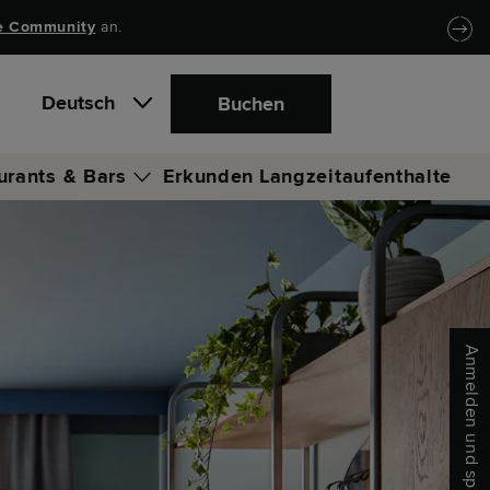
e Community
an.
Deutsch
Buchen
urants & Bars
Erkunden
Langzeitaufenthalte
 Bar & Lounge
Anmelden und sparen