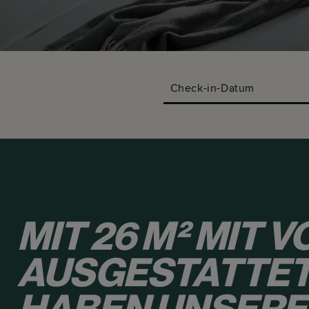
Check-in-Datum
MIT 26 M² MIT V
AUSGESTATTET